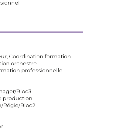
ssionnel
teur, Coordination formation
ion orchestre
ormation professionnelle
anager/Bloc3
de production
n/Régie/Bloc2
er