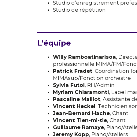
Studio d’enregistrement profe
Studio de répétition
L'équipe
Willy Ramboatinarisoa
, Direc
professionnelle MIMA/FM/Fonct
Patrick Fradet
, Coordination f
MIMAsup/Fonction orchestre
Sylvia Futol
, RH/Admin
Myriam Chiaramonti
, Label m
Pascaline Maillot
, Assistante 
Vincent Heckel
, Technicien so
Jean-Bernard Hache
, Chant
Vincent Tien-mi-tie
, Chant
Guillaume Ramaye
, Piano/Ateli
Jeremy Kopp
, Piano/Ateliers