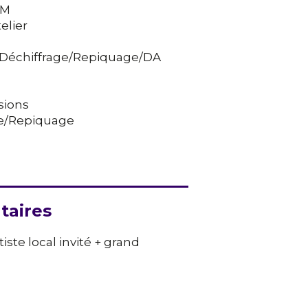
FM
telier
s/Déchiffrage/Repiquage/DA
sions
age/Repiquage
taires
ste local invité + grand