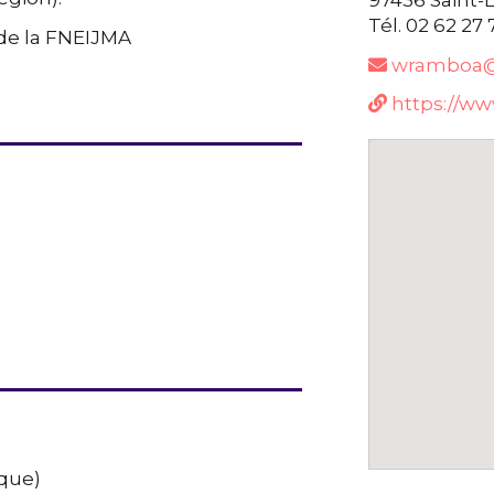
Tél. 02 62 27 
de la FNEIJMA
wramboa@e
https://ww
ique)