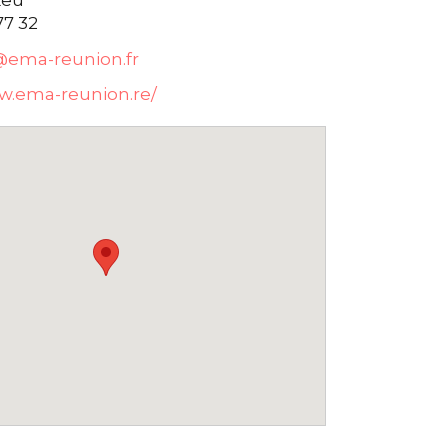
77 32
ma-reunion.fr
w.ema-reunion.re/