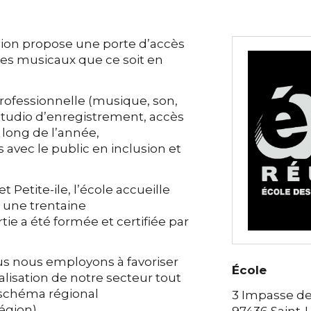
nion propose une porte d’accès
es musicaux que ce soit en
professionnelle (musique, son,
tudio d’enregistrement, accès
u long de l’année,
 avec le public en inclusion et
t Petite-ile, l’école accueille
 une trentaine
ie a été formée et certifiée par
us nous employons à favoriser
École
isation de notre secteur tout
u schéma régional
3 Impasse de
égion).
97436 Saint-